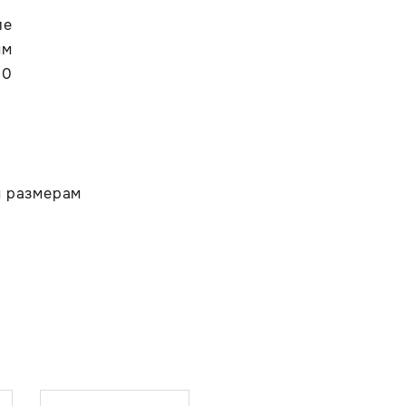
ие
мм
00
м размерам