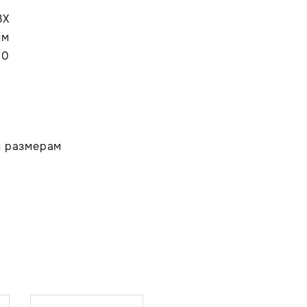
ВХ
мм
00
м размерам