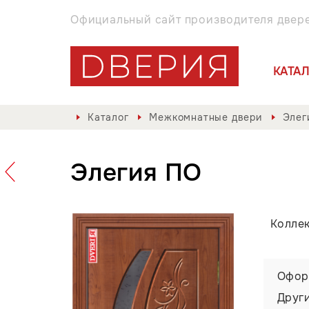
Официальный сайт производителя двер
КАТА
Каталог
Межкомнатные двери
Элег
Элегия ПО
Колле
Офор
Друг