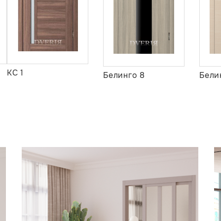
КС 1
Белинго 8
Бели