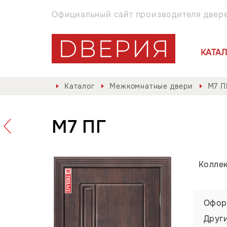
Официальный сайт производителя двер
КАТА
Каталог
Межкомнатные двери
М7 П
М7 ПГ
Колле
Офор
Друг