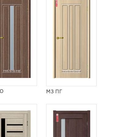
ПО
М3 ПГ