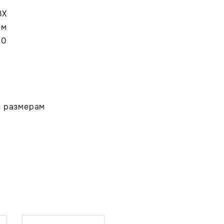
ВХ
мм
00
м размерам