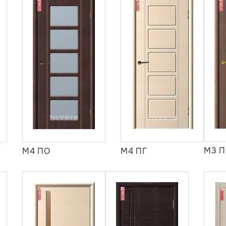
М3 
М4 ПО
М4 ПГ